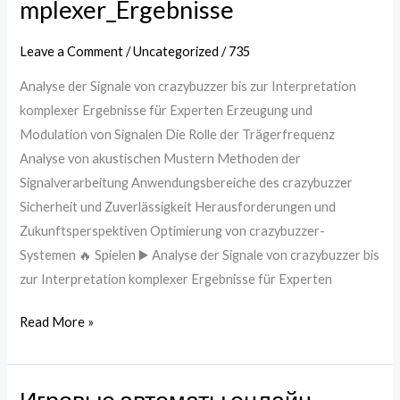
mplexer_Ergebnisse
Leave a Comment
/
Uncategorized
/
735
Analyse der Signale von crazybuzzer bis zur Interpretation
komplexer Ergebnisse für Experten Erzeugung und
Modulation von Signalen Die Rolle der Trägerfrequenz
Analyse von akustischen Mustern Methoden der
Signalverarbeitung Anwendungsbereiche des crazybuzzer
Sicherheit und Zuverlässigkeit Herausforderungen und
Zukunftsperspektiven Optimierung von crazybuzzer-
Systemen 🔥 Spielen ▶️ Analyse der Signale von crazybuzzer bis
zur Interpretation komplexer Ergebnisse für Experten
Read More »
Игровые