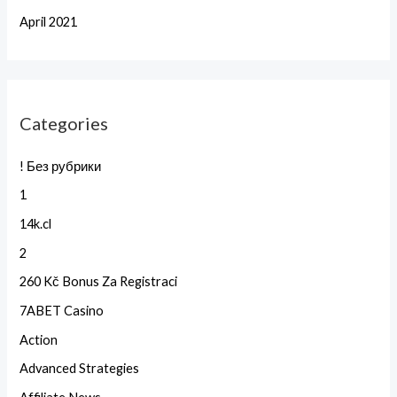
April 2021
Categories
! Без рубрики
1
14k.cl
2
260 Kč Bonus Za Registraci
7ABET Casino
Action
Advanced Strategies