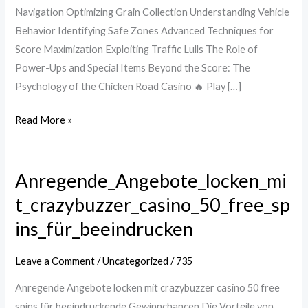
Navigation Optimizing Grain Collection Understanding Vehicle
Behavior Identifying Safe Zones Advanced Techniques for
Score Maximization Exploiting Traffic Lulls The Role of
Power-Ups and Special Items Beyond the Score: The
Psychology of the Chicken Road Casino 🔥 Play […]
Read More »
Anregende_Angebote_locken_mi
Anregende_Angebote_locken_mit_crazybuzzer_casino_50_free_sp
t_crazybuzzer_casino_50_free_sp
ins_für_beeindrucken
Leave a Comment
/
Uncategorized
/
735
Anregende Angebote locken mit crazybuzzer casino 50 free
spins für beeindruckende Gewinnchancen Die Vorteile von