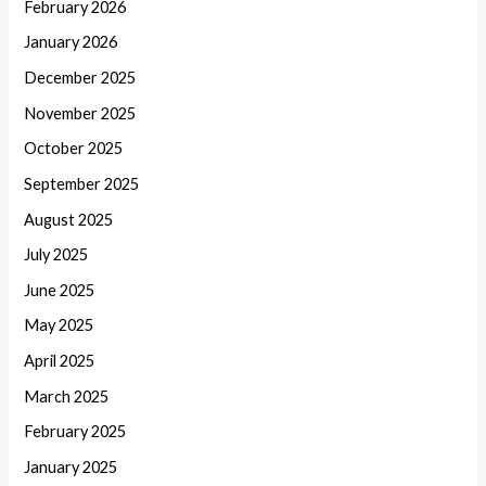
February 2026
January 2026
December 2025
November 2025
October 2025
September 2025
August 2025
July 2025
June 2025
May 2025
April 2025
March 2025
February 2025
January 2025