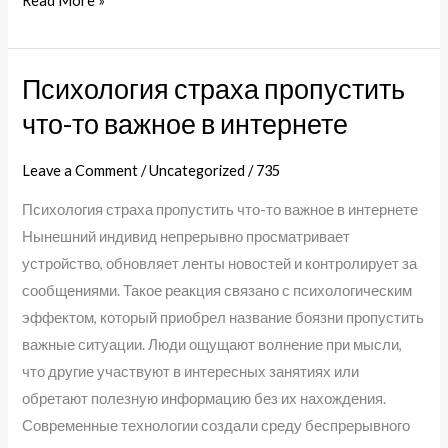
Read More »
Психология страха пропустить
Психология
страха
что-то важное в интернете
пропустить
что-
Leave a Comment
/
Uncategorized
/
735
то
Психология страха пропустить что-то важное в интернете
важное
Нынешний индивид непрерывно просматривает
в
устройство, обновляет ленты новостей и контролирует за
интернете
сообщениями. Такое реакция связано с психологическим
эффектом, который приобрел название боязни пропустить
важные ситуации. Люди ощущают волнение при мысли,
что другие участвуют в интересных занятиях или
обретают полезную информацию без их нахождения.
Современные технологии создали среду беспрерывного