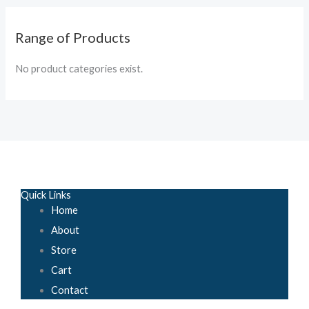
Range of Products
No product categories exist.
Quick Links
Home
About
Store
Cart
Contact