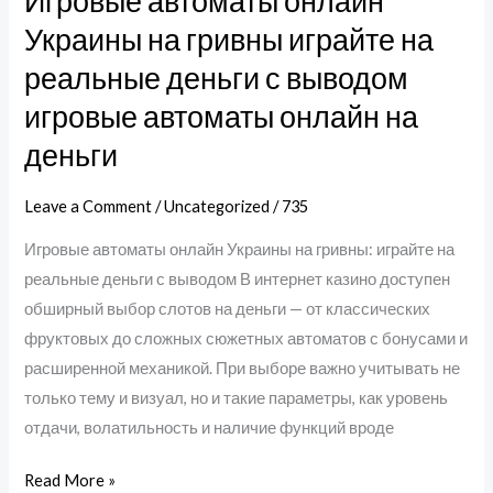
Игровые автоматы онлайн
автоматы
Украины на гривны играйте на
онлайн
реальные деньги с выводом
Украины
игровые автоматы онлайн на
на
гривны
деньги
играйте
на
Leave a Comment
/
Uncategorized
/
735
реальные
Игровые автоматы онлайн Украины на гривны: играйте на
деньги
реальные деньги с выводом В интернет казино доступен
с
обширный выбор слотов на деньги — от классических
выводом
фруктовых до сложных сюжетных автоматов с бонусами и
игровые
расширенной механикой. При выборе важно учитывать не
автоматы
только тему и визуал, но и такие параметры, как уровень
онлайн
отдачи, волатильность и наличие функций вроде
на
деньги
Read More »