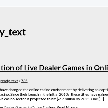
y_text
tion of Live Dealer Games in Onl
/
ready_text
/
735
 have changed the online casino environment by delivering an capt
sino. Since their launch in the initial 2010s, these titles have ga
ive casino sector is projected to hit $2.7 billion by 2025. One […]
ive Dealer Games in Online Casinos
Read More »