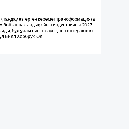
 таңдау өзгерген керемет трансформацияға
ем бойынша сандық ойын индустриясы 2027
йды, бұл ұялы ойын-сауық пен интерактивті
ұл Билл Хорбрук. Ол