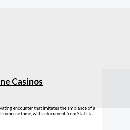
ine Casinos
ivating encounter that imitates the ambiance of a
ined immense fame, with a document from Statista